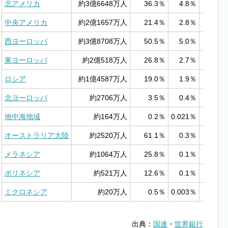
北アメリカ
約3億6648万人
36.3％
4.8％
2
中央アメリカ
約2億1657万人
21.4％
2.8％
21
西ヨーロッパ
約3億8708万人
50.5％
5.0％
17
東ヨーロッパ
約2億518万人
26.8％
2.7％
24
ロシア
約1億4587万人
19.0％
1.9％
1
北ヨーロッパ
約2706万人
3.5％
0.4％
5
地中海地域
約164万人
0.2％
0.021％
2
オーストラリア大陸
約2520万人
61.1％
0.3％
1
メラネシア
約1064万人
25.8％
0.1％
4
ポリネシア
約521万人
12.6％
0.1％
5
ミクロネシア
約20万人
0.5％
0.003％
4
出典：
国連
・
世界銀行