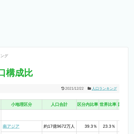
キング
口構成比
2021/12/22
人口ランキング
小地理区分
人口合計
区分内比率
世界比率
国数
南アジア
約17億9672万人
39.3％
23.3％
6