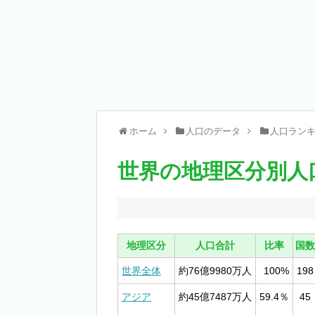
ホーム
人口のデータ
人口ラン
世界の地理区分別人
地理区分
人口合計
比率
国数
世界全体
約76億9980万人
100%
198
アジア
約45億7487万人
59.4％
45