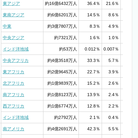
東アジア
約16億6432万人
36.4％
21.6％
6
東南アジア
約6億6201万人
14.5％
8.6％
11
中東
約3億7807万人
8.3％
4.9％
16
中央アジア
約7321万人
1.6％
1.0％
5
インド洋地域
約53万人
0.012％
0.007％
1
中央アフリカ
約4億3518万人
33.3％
5.7％
13
東アフリカ
約2億9645万人
22.7％
3.9％
8
北アフリカ
約1億9839万人
15.2％
2.6％
5
南アフリカ
約1億8123万人
13.9％
2.4％
11
西アフリカ
約1億6774万人
12.8％
2.2％
15
インド洋地域
約2792万人
2.1％
0.4％
3
南アメリカ
約4億2691万人
42.3％
5.5％
12