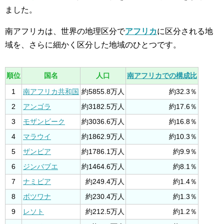
ました。
南アフリカは、世界の地理区分で
アフリカ
に区分される地
域を、さらに細かく区分した地域のひとつです。
順位
国名
人口
南アフリカでの構成比
1
南アフリカ共和国
約5855.8万人
約32.3％
2
アンゴラ
約3182.5万人
約17.6％
3
モザンビーク
約3036.6万人
約16.8％
4
マラウイ
約1862.9万人
約10.3％
5
ザンビア
約1786.1万人
約9.9％
6
ジンバブエ
約1464.6万人
約8.1％
7
ナミビア
約249.4万人
約1.4％
8
ボツワナ
約230.4万人
約1.3％
9
レソト
約212.5万人
約1.2％