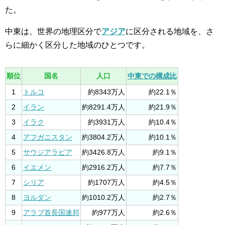
た。
中東は、世界の地理区分で
アジア
に区分される地域を、さ
らに細かく区分した地域のひとつです。
順位
国名
人口
中東での構成比
1
トルコ
約8343万人
約22.1％
2
イラン
約8291.4万人
約21.9％
3
イラク
約3931万人
約10.4％
4
アフガニスタン
約3804.2万人
約10.1％
5
サウジアラビア
約3426.8万人
約9.1％
6
イエメン
約2916.2万人
約7.7％
7
シリア
約1707万人
約4.5％
8
ヨルダン
約1010.2万人
約2.7％
9
アラブ首長国連邦
約977万人
約2.6％