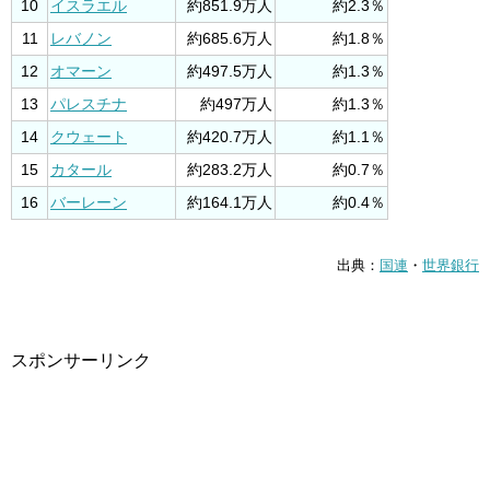
10
イスラエル
約851.9万人
約2.3％
11
レバノン
約685.6万人
約1.8％
12
オマーン
約497.5万人
約1.3％
13
パレスチナ
約497万人
約1.3％
14
クウェート
約420.7万人
約1.1％
15
カタール
約283.2万人
約0.7％
16
バーレーン
約164.1万人
約0.4％
出典：
国連
・
世界銀行
スポンサーリンク