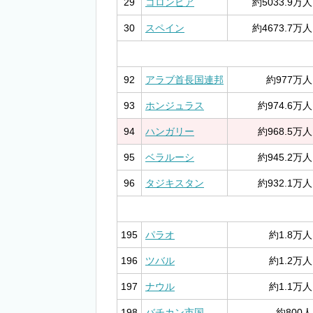
29
コロンビア
約5033.9万人
30
スペイン
約4673.7万人
92
アラブ首長国連邦
約977万人
93
ホンジュラス
約974.6万人
94
ハンガリー
約968.5万人
95
ベラルーシ
約945.2万人
96
タジキスタン
約932.1万人
195
パラオ
約1.8万人
196
ツバル
約1.2万人
197
ナウル
約1.1万人
198
バチカン市国
約800人