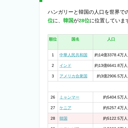
ハンガリーと韓国の人口を世界で
位
に、
韓国
が
28位
に位置していま
順位
国名
人口
1
中華人民共和国
約14億3378.4万人
2
インド
約13億6641.8万人
3
アメリカ合衆国
約3億2906.5万人
26
ミャンマー
約5404.5万人
27
ケニア
約5257.4万人
28
韓国
約5122.5万人