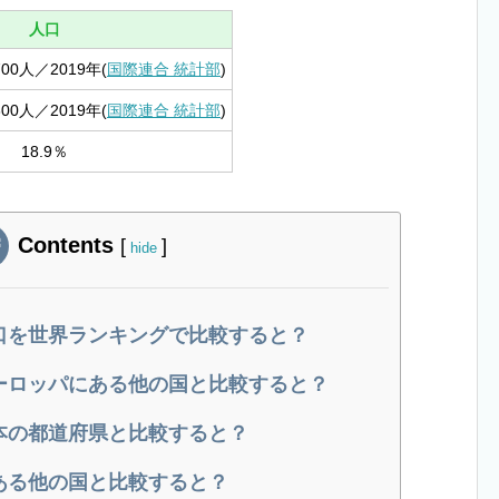
人口
,700人／2019年(
国際連合 統計部
)
,300人／2019年(
国際連合 統計部
)
18.9％
Contents
[
]
hide
口を世界ランキングで比較すると？
ーロッパにある他の国と比較すると？
本の都道府県と比較すると？
ある他の国と比較すると？