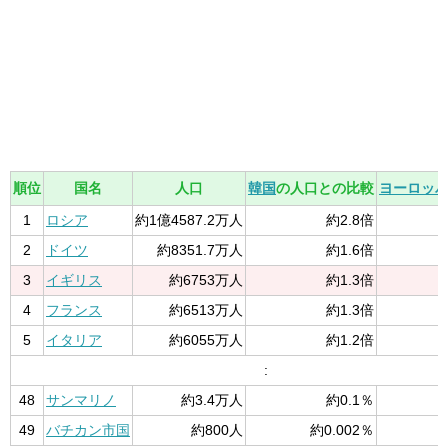
順位
国名
人口
韓国
の人口との比較
ヨーロッ
1
ロシア
約1億4587.2万人
約2.8倍
2
ドイツ
約8351.7万人
約1.6倍
3
イギリス
約6753万人
約1.3倍
4
フランス
約6513万人
約1.3倍
5
イタリア
約6055万人
約1.2倍
:
48
サンマリノ
約3.4万人
約0.1％
49
バチカン市国
約800人
約0.002％