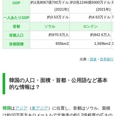
約1兆8067億700万ドル
約3兆1246億5000万ドル
5
GDP
(2021年)
(2021年)
約3.53万ドル
約4.63万ドル
7
一人あたりGDP
首都
ソウル
ロンドン
約970.5万人
約942.6万人
首都人口
605km2
1,569km2
3
首都面積
出典：
国連
・
世界銀行
韓国の人口・面積・首都・公用語など基本
的な情報は？
韓国
は
アジア
（
東アジア
）に位置し、首都はソウル、面積
は約10万平方キロメートルで北海道の約1.2倍程度の広さの