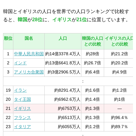
韓国とイギリスの人口を世界での人口ランキングで比較す
ると、
韓国
が
28位
に、
イギリス
が
21位
に位置しています。
順位
国名
人口
韓国の人口
イギリスの人口
との比較
との比較
1
中華人民共和国
約14億3378.4万人
約28倍
約21.2倍
2
インド
約13億6641.8万人
約26.7倍
約20.2倍
3
アメリカ合衆国
約3億2906.5万人
約6.4倍
約4.9倍
：
19
イラン
約8291.4万人
約1.6倍
約1.2倍
20
タイ王国
約6962.6万人
約1.4倍
約1倍
21
イギリス
約6753万人
約1.3倍
—
22
フランス
約6513万人
約1.3倍
約96.4％
23
イタリア
約6055万人
約1.2倍
約89.7％
：