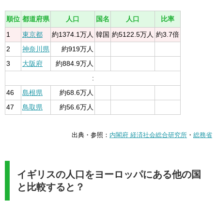
順位
都道府県
人口
国名
人口
比率
1
東京都
約1374.1万人
韓国
約5122.5万人
約3.7倍
2
神奈川県
約919万人
3
大阪府
約884.9万人
:
46
島根県
約68.6万人
47
鳥取県
約56.6万人
出典・参照：
内閣府 経済社会総合研究所
・
総務省
イギリスの人口をヨーロッパにある他の国
と比較すると？