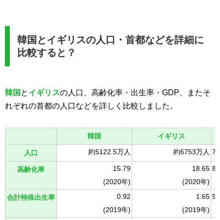
韓国とイギリスの人口・首都などを詳細に
比較すると？
韓国
と
イギリス
の人口、高齢化率・出生率・GDP、またそ
れぞれの首都の人口などを詳しく比較しました。
韓国
イギリス
約5122.5万人
約6753万人
7
人口
15.79
18.65
8
高齢化率
(2020年)
(2020年)
0.92
1.65
5
合計特殊出生率
(2019年)
(2019年)