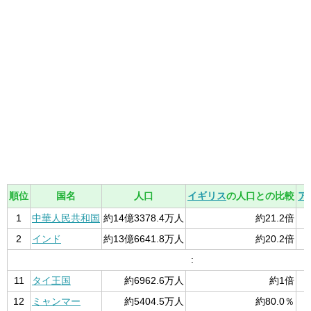
順位
国名
人口
イギリス
の人口との比較
ア
1
中華人民共和国
約14億3378.4万人
約21.2倍
2
インド
約13億6641.8万人
約20.2倍
:
11
タイ王国
約6962.6万人
約1倍
12
ミャンマー
約5404.5万人
約80.0％