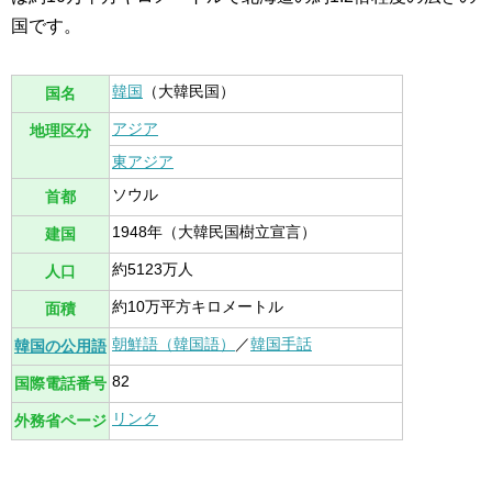
国です。
韓国
（大韓民国）
国名
アジア
地理区分
東アジア
ソウル
首都
1948年（大韓民国樹立宣言）
建国
約5123万人
人口
約10万平方キロメートル
面積
朝鮮語（韓国語）
／
韓国手話
韓国の公用語
82
国際電話番号
リンク
外務省ページ