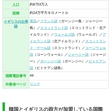
約6753万人
人口
約24万平方キロメートル
面積
英語
／
フランス語
（ガーンジー島・ジャージー
イギリスの公用
語
島）／
スコットランド語
（スコットランド・北ア
イルランド）／
ウェールズ語
（ウェールズ）／
ア
イルランド語
（北アイルランド）／
スコットラン
ド・ゲール語
（スコットランド）／
コーンウォル
語
（コーンウォール）／
ジャージー語
（ジャージ
ー）／
ガーンジー語
（ガーンジー）／
ピトケアン
語
（ピトケアン諸島）
44
国際電話番号
リンク
外務省ページ
韓国とイギリスの両方が加盟している国際