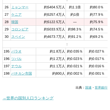
26
ミャンマー
約5404.5万人
約1.1倍
約80.0％
27
ケニア
約5257.4万人
約1倍
約77.9％
28
韓国
約5122.5万人
—
約75.9％
29
コロンビア
約5033.9万人
約98.3％
約74.5％
30
スペイン
約4673.7万人
約91.2％
約69.2％
：
195
パラオ
約1.8万人
約0.035％
約0.027％
196
ツバル
約1.2万人
約0.023％
約0.017％
197
ナウル
約1.1万人
約0.021％
約0.016％
198
バチカン市国
約800人
約0.002％
約0.001％
出典：
国連
・
世界銀行
→世界の国別人口ランキング