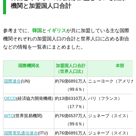
機関と加盟国人口合計
参考までに、
韓国
と
イギリス
が共に加盟している主な国際
機関それぞれの加盟国人口の合計と世界人口に占める割合
などの情報を一覧表にまとめました。
国際機関名
加盟国人口合計
本部
（世界人口比）
国際連合
(UN)
約76億6891万人
ニューヨーク（アメリカ
（99.6％）
OECD
(経済協力開発機構)
約13億6310万人
パリ（フランス）
（17.7％）
WTO
(世界貿易機関)
約76億6537万人
ジュネーブ（スイス）
（99.6％）
国際電気通信連合
(ITU)
約76億6891万人
ジュネーブ（スイス）