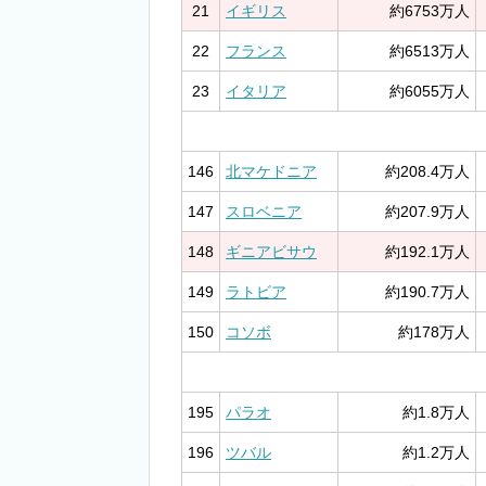
21
イギリス
約6753万人
22
フランス
約6513万人
23
イタリア
約6055万人
146
北マケドニア
約208.4万人
147
スロベニア
約207.9万人
148
ギニアビサウ
約192.1万人
149
ラトビア
約190.7万人
150
コソボ
約178万人
195
パラオ
約1.8万人
196
ツバル
約1.2万人