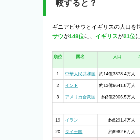
較すると？
ギニアビサウとイギリスの人口を
サウ
が
148位
に、
イギリス
が
21位
順位
国名
人口
1
中華人民共和国
約14億3378.4万人
2
インド
約13億6641.8万人
3
アメリカ合衆国
約3億2906.5万人
19
イラン
約8291.4万人
20
タイ王国
約6962.6万人