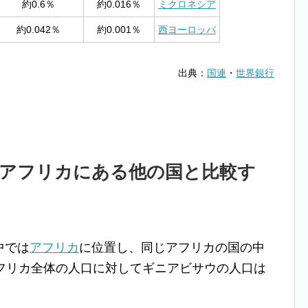
約0.6％
約0.016％
ミクロネシア
約0.042％
約0.001％
西ヨーロッパ
出典：
国連
・
世界銀行
アフリカにある他の国と比較す
中では
アフリカ
に位置し、同じアフリカの国の中
アフリカ全体の人口に対してギニアビサウの人口は