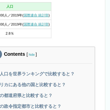
人口
,900人／2019年(
国際連合 統計部
)
,200人／2019年(
国際連合 統計部
)
2.8％
Contents
[
]
hide
人口を世界ランキングで比較すると？
リカにある他の国と比較すると？
の都道府県と比較すると？
の政令指定都市と比較すると？