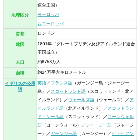
連合王国）
ヨーロッパ
地理区分
西ヨーロッパ
ロンドン
首都
1801年（グレートブリテン及びアイルランド連合
建国
王国成立）
約6753万人
人口
約24万平方キロメートル
面積
英語
／
フランス語
（ガーンジー島・ジャージー
イギリスの公用
語
島）／
スコットランド語
（スコットランド・北ア
イルランド）／
ウェールズ語
（ウェールズ）／
ア
イルランド語
（北アイルランド）／
スコットラン
ド・ゲール語
（スコットランド）／
コーンウォル
語
（コーンウォール）／
ジャージー語
（ジャージ
ー）／
ガーンジー語
（ガーンジー）／
ピトケアン