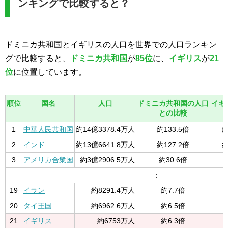
ンキングで比較すると？
ドミニカ共和国とイギリスの人口を世界での人口ランキン
グで比較すると、
ドミニカ共和国
が
85位
に、
イギリス
が
21
位
に位置しています。
順位
国名
人口
ドミニカ共和国の人口
イギ
との比較
1
中華人民共和国
約14億3378.4万人
約133.5倍
約
2
インド
約13億6641.8万人
約127.2倍
約
3
アメリカ合衆国
約3億2906.5万人
約30.6倍
：
19
イラン
約8291.4万人
約7.7倍
20
タイ王国
約6962.6万人
約6.5倍
21
イギリス
約6753万人
約6.3倍