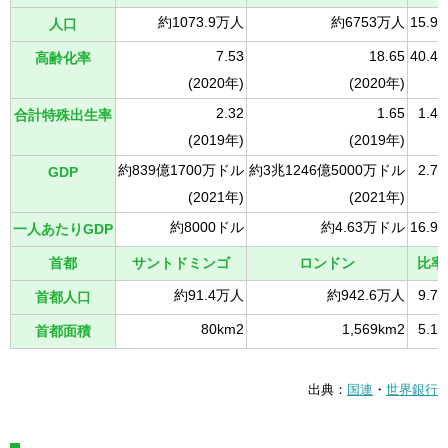
約1073.9万人
約6753万人
15.9
人口
7.53
18.65
40.4
高齢化率
(2020年)
(2020年)
2.32
1.65
1.4
合計特殊出生率
(2019年)
(2019年)
約839億1700万ドル
約3兆1246億5000万ドル
2.7
GDP
(2021年)
(2021年)
約8000ドル
約4.63万ドル
16.9
一人あたりGDP
首都
サントドミンゴ
ロンドン
比率
約91.4万人
約942.6万人
9.7
首都人口
80km2
1,569km2
5.1
首都面積
出典：
国連
・
世界銀行