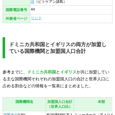
語
（ピトケアン諸島）
44
国際電話番号
リンク
外務省ページ
ドミニカ共和国とイギリスの両方が加盟し
ている国際機関と加盟国人口合計
参考までに、
ドミニカ共和国
と
イギリス
が共に加盟してい
る主な国際機関それぞれの加盟国人口の合計と世界人口に
占める割合などの情報を一覧表にまとめました。
国際機関名
加盟国人口合計
本部
（世界人口比）
国際連合
(UN)
約76億6891万人
ニューヨーク（アメリカ