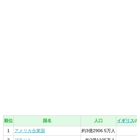
順位
国名
人口
イギリス
の
1
アメリカ合衆国
約3億2906.5万人
2
ブラジル
約2億1105万人