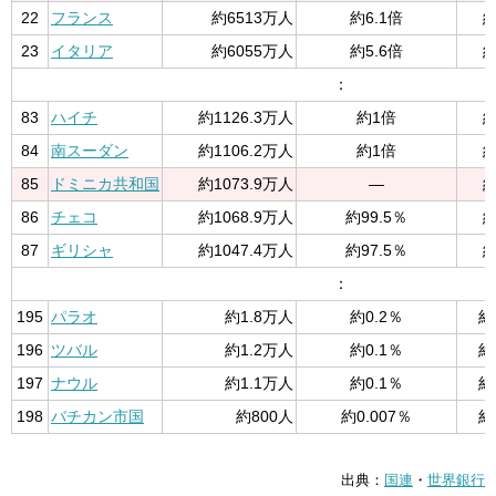
22
フランス
約6513万人
約6.1倍
約
23
イタリア
約6055万人
約5.6倍
約
：
83
ハイチ
約1126.3万人
約1倍
約
84
南スーダン
約1106.2万人
約1倍
約
85
ドミニカ共和国
約1073.9万人
—
約
86
チェコ
約1068.9万人
約99.5％
約
87
ギリシャ
約1047.4万人
約97.5％
約
：
195
パラオ
約1.8万人
約0.2％
約
196
ツバル
約1.2万人
約0.1％
約
197
ナウル
約1.1万人
約0.1％
約
198
バチカン市国
約800人
約0.007％
約
出典：
国連
・
世界銀行