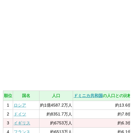
順位
国名
人口
ドミニカ共和国
の人口との比較
1
ロシア
約1億4587.2万人
約13.6倍
2
ドイツ
約8351.7万人
約7.8倍
3
イギリス
約6753万人
約6.3倍
4
フランス
約6513万人
約6.1倍