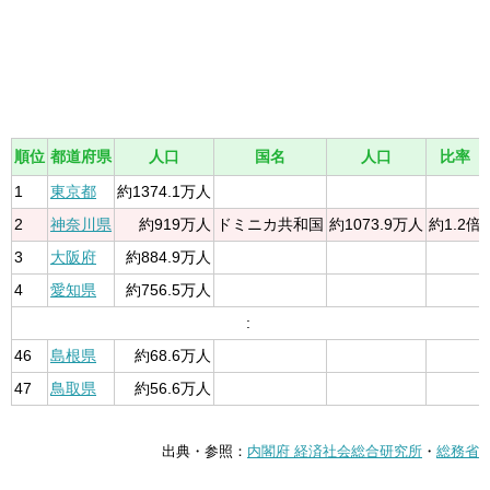
順位
都道府県
人口
国名
人口
比率
1
東京都
約1374.1万人
2
神奈川県
約919万人
ドミニカ共和国
約1073.9万人
約1.2倍
3
大阪府
約884.9万人
4
愛知県
約756.5万人
:
46
島根県
約68.6万人
47
鳥取県
約56.6万人
出典・参照：
内閣府 経済社会総合研究所
・
総務省