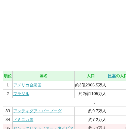
順位
国名
人口
日本
の人口
1
アメリカ合衆国
約3億2906.5万人
2
ブラジル
約2億1105万人
:
33
アンティグア・バーブーダ
約9.7万人
34
ドミニカ国
約7.2万人
35
セントクリストファー・ネイビス
約5.3万人
約