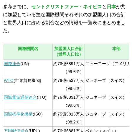
参考までに、
セントクリストファー・ネイビス
と
日本
が共
に加盟している主な国際機関それぞれの加盟国人口の合計
と世界人口に占める割合などの情報を一覧表にまとめまし
た。
国際機関名
加盟国人口合計
本部
（世界人口比）
国際連合
(UN)
約76億6891万人
ニューヨーク（アメリカ
（99.6％）
WTO
(世界貿易機関)
約76億6537万人
ジュネーブ（スイス）
（99.6％）
国際電気通信連合
(ITU)
約76億6891万人
ジュネーブ（スイス）
（99.6％）
国際標準化機構
(ISO)
約75億5815万人
ジュネーブ（スイス）
（98.2％）
万国郵便連合
(UPU)
約76億6881万人
ベルン（スイス）