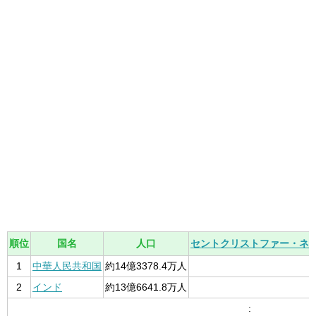
順位
国名
人口
セントクリストファー・ネ
1
中華人民共和国
約14億3378.4万人
2
インド
約13億6641.8万人
: