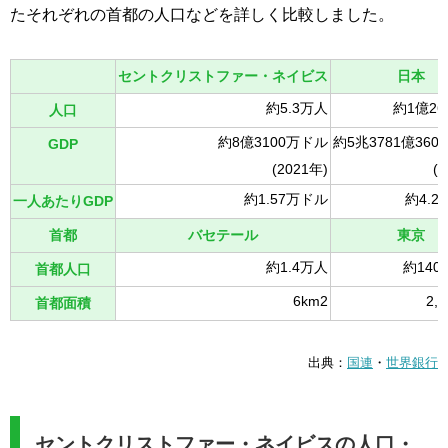
たそれぞれの首都の人口などを詳しく比較しました。
セントクリストファー・ネイビス
日本
約5.3万人
約1億26
人口
約8億3100万ドル
約5兆3781億360
GDP
(2021年)
(
約1.57万ドル
約4.2
一人あたりGDP
首都
バセテール
東京
約1.4万人
約140
首都人口
6km2
2,
首都面積
出典：
国連
・
世界銀行
セントクリストファー・ネイビスの人口・