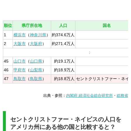
順位
県庁所在地
人口
国名
1
横浜市
（
神奈川県
）
約374.6万人
2
大阪市
（
大阪府
）
約271.4万人
:
45
山口市
（
山口県
）
約19.1万人
46
甲府市
（
山梨県
）
約18.9万人
47
鳥取市
（
鳥取県
）
約18.8万人
セントクリストファー・ネイ
出典・参照：
内閣府 経済社会総合研究所
・
総務省
セントクリストファー・ネイビスの人口を
アメリカ州にある他の国と比較すると？