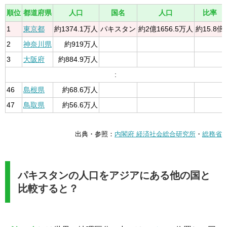
順位
都道府県
人口
国名
人口
比率
1
東京都
約1374.1万人
パキスタン
約2億1656.5万人
約15.8倍
2
神奈川県
約919万人
3
大阪府
約884.9万人
:
46
島根県
約68.6万人
47
鳥取県
約56.6万人
出典・参照：
内閣府 経済社会総合研究所
・
総務省
パキスタンの人口をアジアにある他の国と
比較すると？