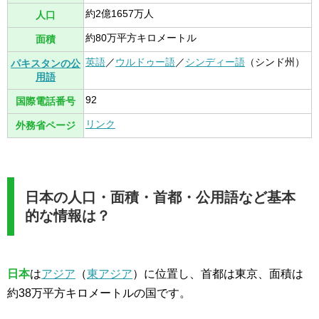
約2億1657万人
人口
約80万平方キロメートル
面積
英語
／
ウルドゥー語
／
シンディー語
（シンド州）
パキスタンの公
用語
92
国際電話番号
リンク
外務省ページ
日本の人口・面積・首都・公用語など基本
的な情報は？
日本
は
アジア
（
東アジア
）に位置し、首都は東京、面積は
約38万平方キロメートルの国です。