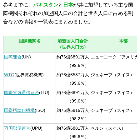
参考までに、
パキスタン
と
日本
が共に加盟している主な国
際機関それぞれの加盟国人口の合計と世界人口に占める割
合などの情報を一覧表にまとめました。
国際機関名
加盟国人口合計
本部
（世界人口比）
国際連合
(UN)
約76億6891万人
ニューヨーク（アメリカ
（99.6％）
WTO
(世界貿易機関)
約76億6537万人
ジュネーブ（スイス）
（99.6％）
国際電気通信連合
(ITU)
約76億6891万人
ジュネーブ（スイス）
（99.6％）
国際標準化機構
(ISO)
約75億5815万人
ジュネーブ（スイス）
（98.2％）
万国郵便連合
(UPU)
約76億6881万人
ベルン（スイス）
（99.6％）