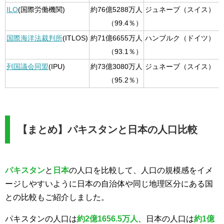
ILO
(国際労働機関)
約76億5288万人
ジュネーブ（スイス）
（99.4％）
国際海洋法裁判所
(ITLOS)
約71億6655万人
ハンブルク（ドイツ）
（93.1％）
列国議会同盟
(IPU)
約73億3080万人
ジュネーブ（スイス）
（95.2％）
【まとめ】パキスタンと日本の人口比較
パキスタン
と
日本
の人口を比較して、人口の規模感をイメ
ージしやすいように日本の自治体や同じ地理区分にある国
との比較もご紹介しました。
パキスタンの人口は
約2億1656.5万人
、日本の人口は
約1億