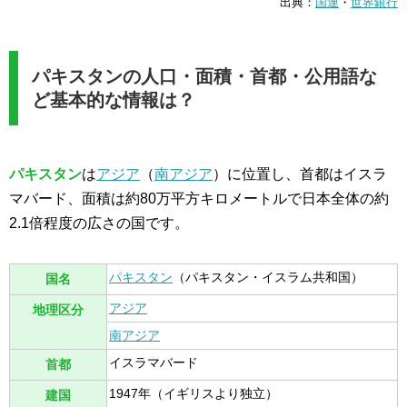
出典：
国連
・
世界銀行
パキスタンの人口・面積・首都・公用語な
ど基本的な情報は？
パキスタン
は
アジア
（
南アジア
）に位置し、首都はイスラ
マバード、面積は約80万平方キロメートルで日本全体の約
2.1倍程度の広さの国です。
パキスタン
（パキスタン・イスラム共和国）
国名
アジア
地理区分
南アジア
イスラマバード
首都
1947年（イギリスより独立）
建国